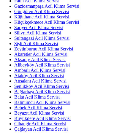
Fatih Acil Klima Servisi
Gaziosmanpaşa Acil Klima Servisi
Güngören Acil Klima Servisi
Kâğıthane Acil Klima Servisi
Küçükçekmece Acil Klima Servisi
Sarıyer Acil Klima Servisi
Silivri Acil Klima Servisi
Sultangazi Acil Klima Servisi
Şişli Acil Klima Servisi
Zeytinburnu Acil Klima Servisi
Akaretler Acil Klima Servisi
Aksaray Acil Klima Servisi
Alibeyköy Acil Klima Servisi
Ambarlı Acil Klima Servisi
Ataköy Acil Klima Servisi
Atışalanı Acil Klima Servisi
Şenlikköy Acil Klima Servisi
Bağlarbaşı Acil Klima Servisi
Balat Acil Klima Servisi
Balmumcu Acil Klima Servisi
Bebek Acil Klima Servisi
Beyazıt Acil Klima Servisi
Büyükdere Acil Klima Servisi
Cihangir Acil Klima Servisi
Çağlayan Acil Klima Servisi