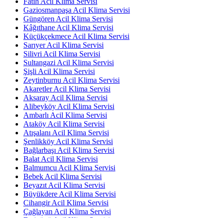
Fatih Acil Klima Servisi
Gaziosmanpaşa Acil Klima Servisi
Güngören Acil Klima Servisi
Kâğıthane Acil Klima Servisi
Küçükçekmece Acil Klima Servisi
Sarıyer Acil Klima Servisi
Silivri Acil Klima Servisi
Sultangazi Acil Klima Servisi
Şişli Acil Klima Servisi
Zeytinburnu Acil Klima Servisi
Akaretler Acil Klima Servisi
Aksaray Acil Klima Servisi
Alibeyköy Acil Klima Servisi
Ambarlı Acil Klima Servisi
Ataköy Acil Klima Servisi
Atışalanı Acil Klima Servisi
Şenlikköy Acil Klima Servisi
Bağlarbaşı Acil Klima Servisi
Balat Acil Klima Servisi
Balmumcu Acil Klima Servisi
Bebek Acil Klima Servisi
Beyazıt Acil Klima Servisi
Büyükdere Acil Klima Servisi
Cihangir Acil Klima Servisi
Çağlayan Acil Klima Servisi