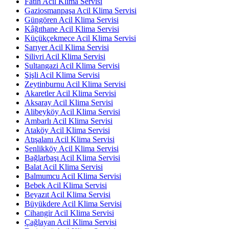
Fatih Acil Klima Servisi
Gaziosmanpaşa Acil Klima Servisi
Güngören Acil Klima Servisi
Kâğıthane Acil Klima Servisi
Küçükçekmece Acil Klima Servisi
Sarıyer Acil Klima Servisi
Silivri Acil Klima Servisi
Sultangazi Acil Klima Servisi
Şişli Acil Klima Servisi
Zeytinburnu Acil Klima Servisi
Akaretler Acil Klima Servisi
Aksaray Acil Klima Servisi
Alibeyköy Acil Klima Servisi
Ambarlı Acil Klima Servisi
Ataköy Acil Klima Servisi
Atışalanı Acil Klima Servisi
Şenlikköy Acil Klima Servisi
Bağlarbaşı Acil Klima Servisi
Balat Acil Klima Servisi
Balmumcu Acil Klima Servisi
Bebek Acil Klima Servisi
Beyazıt Acil Klima Servisi
Büyükdere Acil Klima Servisi
Cihangir Acil Klima Servisi
Çağlayan Acil Klima Servisi