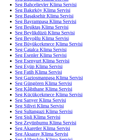
Seg Bahçelievler Klima Servisi
Seg Bakırköy Klima Servisi
Seg Başakşehir Klima Servisi
Seg Bayrampaşa Klima Servisi
Seg Beşiktaş Klima Servisi
Seg Beylikdüzü Klima Servisi
Seg Beyoğlu Klima Servisi
Seg Büyükçekmece Klima Servisi
Seg Çatalca Klima Servisi
Seg Esenler Klima Servisi
Seg Esenyurt Klima Servisi
Seg Eyüp Klima Servisi
Seg Fatih Klima Servisi
Seg Gaziosmanpaşa Klima Servisi
Seg Güngören Klima Servisi
Seg Kâğıthane Klima Servisi
Seg Küçükçekmece Klima Servisi
Seg Sarıyer Klima Servisi
Seg Silivri Klima Servisi
Seg Sultangazi Klima Servisi
Seg Şişli Klima Servisi
Seg Zeytinburnu Klima Servisi
Seg Akaretler Klima Servisi
Seg Aksaray Klima Servisi
Seg Alibeyköy Klima Servisi