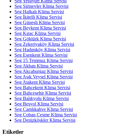
Seg Yeşilyurt Klima Servisi
Seg Şirinevler Klima Servisi
Seg Halkalı Klima Servisi
Seg İkitelli Klima Servisi
Seg Güneşli Klima Servisi
Seg Beykent Klima Servisi
Seg Kıraç Klima Servisi
Seg Göktürk Klima Servisi
Seg Zekeriyaköy Klima Servisi
Seg Hadımköy Klima Servisi
Seg Esenkent Klima Servisi
Seg 15 Temmuz Klima Servisi
Seg Akbatı Klima Servisi
Seg Akçaburgaz Klima Servisi
Seg Aşık Veysel Klima Servisi
Seg Atakent Klima Servisi
Seg Bahçekent Klima Servisi
Seg Bahçeşehir Klima Servisi
Seg Balıkyolu Klima Servisi
Seg Beşyol Klima Servisi
Seg Camlıkahve Klima Servisi
Seg Çoban Çesme Klima Servisi
Seg Denizköşkler Klima Servisi
Etiketler