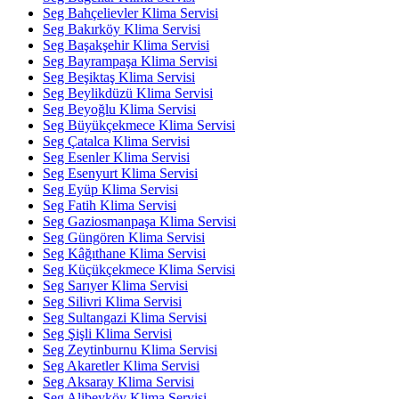
Seg Bahçelievler Klima Servisi
Seg Bakırköy Klima Servisi
Seg Başakşehir Klima Servisi
Seg Bayrampaşa Klima Servisi
Seg Beşiktaş Klima Servisi
Seg Beylikdüzü Klima Servisi
Seg Beyoğlu Klima Servisi
Seg Büyükçekmece Klima Servisi
Seg Çatalca Klima Servisi
Seg Esenler Klima Servisi
Seg Esenyurt Klima Servisi
Seg Eyüp Klima Servisi
Seg Fatih Klima Servisi
Seg Gaziosmanpaşa Klima Servisi
Seg Güngören Klima Servisi
Seg Kâğıthane Klima Servisi
Seg Küçükçekmece Klima Servisi
Seg Sarıyer Klima Servisi
Seg Silivri Klima Servisi
Seg Sultangazi Klima Servisi
Seg Şişli Klima Servisi
Seg Zeytinburnu Klima Servisi
Seg Akaretler Klima Servisi
Seg Aksaray Klima Servisi
Seg Alibeyköy Klima Servisi