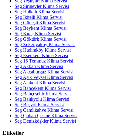
Seg Yeşilyurt Klima Servisi
Seg Şirinevler Klima Servisi
Seg Halkalı Klima Servisi
Seg İkitelli Klima Servisi
Seg Güneşli Klima Servisi
Seg Beykent Klima Servisi
Seg Kıraç Klima Servisi
Seg Göktürk Klima Servisi
Seg Zekeriyaköy Klima Servisi
Seg Hadımköy Klima Servisi
Seg Esenkent Klima Servisi
Seg 15 Temmuz Klima Servisi
Seg Akbatı Klima Servisi
Seg Akçaburgaz Klima Servisi
Seg Aşık Veysel Klima Servisi
Seg Atakent Klima Servisi
Seg Bahçekent Klima Servisi
Seg Bahçeşehir Klima Servisi
Seg Balıkyolu Klima Servisi
Seg Beşyol Klima Servisi
Seg Camlıkahve Klima Servisi
Seg Çoban Çesme Klima Servisi
Seg Denizköşkler Klima Servisi
Etiketler