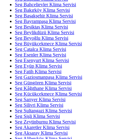
Seg Bahçelievler Klima Servisi
Seg Bakırköy Klima Servisi
Seg Başakşehir Klima Servisi
Seg Bayrampaşa Klima Servisi
Seg Beşiktaş Klima Servisi
Seg Beylikdüzü Klima Servisi
Seg Beyoğlu Klima Servisi
Seg Büyükçekmece Klima Servisi
Seg Çatalca Klima Servisi
Seg Esenler Klima Servisi
Seg Esenyurt Klima Servisi
Seg Eyüp Klima Servisi
Seg Fatih Klima Servisi
Seg Gaziosmanpaşa Klima Servisi
Seg Güngören Klima Servisi
Seg Kâğıthane Klima Servisi
Seg Küçükçekmece Klima Servisi
Seg Sarıyer Klima Servisi
Seg Silivri Klima Servisi
Seg Sultangazi Klima Servisi
Seg Şişli Klima Servisi
Seg Zeytinburnu Klima Servisi
Seg Akaretler Klima Servisi
Seg Aksaray Klima Servisi
Seg Alibeyköy Klima Servisi