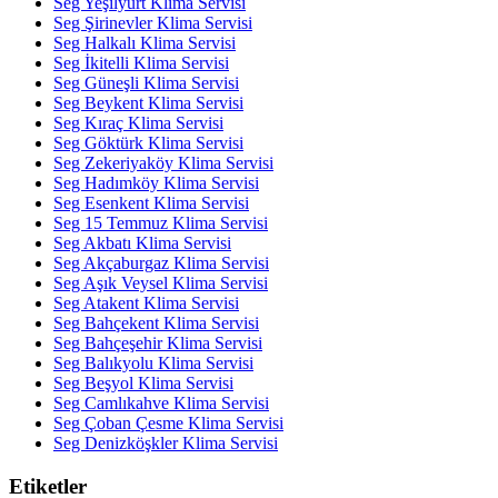
Seg Yeşilyurt Klima Servisi
Seg Şirinevler Klima Servisi
Seg Halkalı Klima Servisi
Seg İkitelli Klima Servisi
Seg Güneşli Klima Servisi
Seg Beykent Klima Servisi
Seg Kıraç Klima Servisi
Seg Göktürk Klima Servisi
Seg Zekeriyaköy Klima Servisi
Seg Hadımköy Klima Servisi
Seg Esenkent Klima Servisi
Seg 15 Temmuz Klima Servisi
Seg Akbatı Klima Servisi
Seg Akçaburgaz Klima Servisi
Seg Aşık Veysel Klima Servisi
Seg Atakent Klima Servisi
Seg Bahçekent Klima Servisi
Seg Bahçeşehir Klima Servisi
Seg Balıkyolu Klima Servisi
Seg Beşyol Klima Servisi
Seg Camlıkahve Klima Servisi
Seg Çoban Çesme Klima Servisi
Seg Denizköşkler Klima Servisi
Etiketler