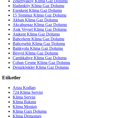
Zekeriyaköy Klima Gaz Dolumu
Hadımköy Klima Gaz Dolumu
Esenkent Klima Gaz Dolumu
15 Temmuz Klima Gaz Dolumu
Akbatı Klima Gaz Dolumu
Akçaburgaz Klima Gaz Dolumu
Aşık Veysel Klima Gaz Dolumu
Atakent Klima Gaz Dolumu
Bahçekent Klima Gaz Dolumu
Bahçeşehir Klima Gaz Dolumu
Balıkyolu Klima Gaz Dolumu
Beşyol Klima Gaz Dolumu
Camlıkahve Klima Gaz Dolumu
Çoban Çesme Klima Gaz Dolumu
Denizköşkler Klima Gaz Dolumu
Etiketler
Arıza Kodları
724 Klima Servisi
Klima Servisi
Klima Bakımı
Klima Montajı
Klima Gazı Dolumu
Klima Demontajı