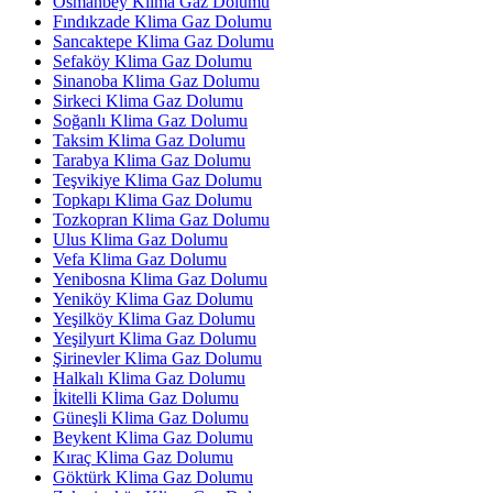
Osmanbey Klima Gaz Dolumu
Fındıkzade Klima Gaz Dolumu
Sancaktepe Klima Gaz Dolumu
Sefaköy Klima Gaz Dolumu
Sinanoba Klima Gaz Dolumu
Sirkeci Klima Gaz Dolumu
Soğanlı Klima Gaz Dolumu
Taksim Klima Gaz Dolumu
Tarabya Klima Gaz Dolumu
Teşvikiye Klima Gaz Dolumu
Topkapı Klima Gaz Dolumu
Tozkopran Klima Gaz Dolumu
Ulus Klima Gaz Dolumu
Vefa Klima Gaz Dolumu
Yenibosna Klima Gaz Dolumu
Yeniköy Klima Gaz Dolumu
Yeşilköy Klima Gaz Dolumu
Yeşilyurt Klima Gaz Dolumu
Şirinevler Klima Gaz Dolumu
Halkalı Klima Gaz Dolumu
İkitelli Klima Gaz Dolumu
Güneşli Klima Gaz Dolumu
Beykent Klima Gaz Dolumu
Kıraç Klima Gaz Dolumu
Göktürk Klima Gaz Dolumu