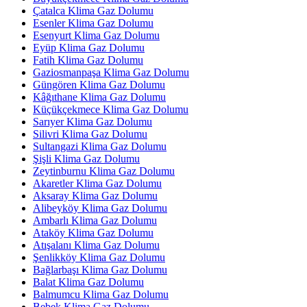
Çatalca Klima Gaz Dolumu
Esenler Klima Gaz Dolumu
Esenyurt Klima Gaz Dolumu
Eyüp Klima Gaz Dolumu
Fatih Klima Gaz Dolumu
Gaziosmanpaşa Klima Gaz Dolumu
Güngören Klima Gaz Dolumu
Kâğıthane Klima Gaz Dolumu
Küçükçekmece Klima Gaz Dolumu
Sarıyer Klima Gaz Dolumu
Silivri Klima Gaz Dolumu
Sultangazi Klima Gaz Dolumu
Şişli Klima Gaz Dolumu
Zeytinburnu Klima Gaz Dolumu
Akaretler Klima Gaz Dolumu
Aksaray Klima Gaz Dolumu
Alibeyköy Klima Gaz Dolumu
Ambarlı Klima Gaz Dolumu
Ataköy Klima Gaz Dolumu
Atışalanı Klima Gaz Dolumu
Şenlikköy Klima Gaz Dolumu
Bağlarbaşı Klima Gaz Dolumu
Balat Klima Gaz Dolumu
Balmumcu Klima Gaz Dolumu
Bebek Klima Gaz Dolumu