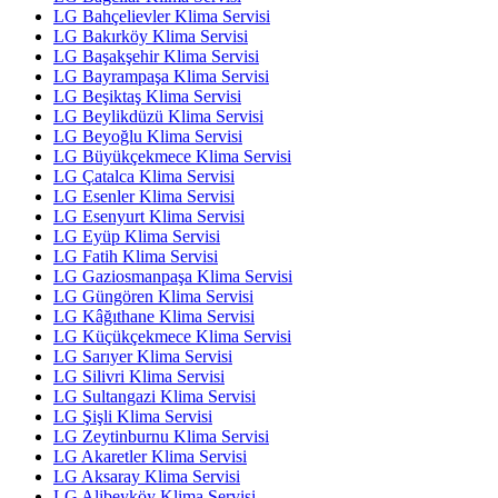
LG Bahçelievler Klima Servisi
LG Bakırköy Klima Servisi
LG Başakşehir Klima Servisi
LG Bayrampaşa Klima Servisi
LG Beşiktaş Klima Servisi
LG Beylikdüzü Klima Servisi
LG Beyoğlu Klima Servisi
LG Büyükçekmece Klima Servisi
LG Çatalca Klima Servisi
LG Esenler Klima Servisi
LG Esenyurt Klima Servisi
LG Eyüp Klima Servisi
LG Fatih Klima Servisi
LG Gaziosmanpaşa Klima Servisi
LG Güngören Klima Servisi
LG Kâğıthane Klima Servisi
LG Küçükçekmece Klima Servisi
LG Sarıyer Klima Servisi
LG Silivri Klima Servisi
LG Sultangazi Klima Servisi
LG Şişli Klima Servisi
LG Zeytinburnu Klima Servisi
LG Akaretler Klima Servisi
LG Aksaray Klima Servisi
LG Alibeyköy Klima Servisi