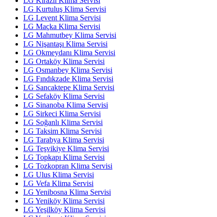
LG Kirazlı Klima Servisi
LG Kurtuluş Klima Servisi
LG Levent Klima Servisi
LG Maçka Klima Servisi
LG Mahmutbey Klima Servisi
LG Nişantaşı Klima Servisi
LG Okmeydanı Klima Servisi
LG Ortaköy Klima Servisi
LG Osmanbey Klima Servisi
LG Fındıkzade Klima Servisi
LG Sancaktepe Klima Servisi
LG Sefaköy Klima Servisi
LG Sinanoba Klima Servisi
LG Sirkeci Klima Servisi
LG Soğanlı Klima Servisi
LG Taksim Klima Servisi
LG Tarabya Klima Servisi
LG Teşvikiye Klima Servisi
LG Topkapı Klima Servisi
LG Tozkopran Klima Servisi
LG Ulus Klima Servisi
LG Vefa Klima Servisi
LG Yenibosna Klima Servisi
LG Yeniköy Klima Servisi
LG Yeşilköy Klima Servisi