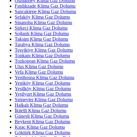
Osmanbey Klima Gaz Dolumu
Fındıkzade Klima Gaz Dolumu
Sancaktepe Klima Gaz Dolumu
Sefaköy Klima Gaz Dolumu
Sinanoba Klima Gaz Dolumu
Sirkeci Klima Gaz Dolumu
Soğanlı Klima Gaz Dolumu
Taksim Klima Gaz Dolumu
Tarabya Klima Gaz Dolumu
Teşvikiye Klima Gaz Dolumu
Topkapı Klima Gaz Dolumu
Tozkopran Klima Gaz Dolumu
Ulus Klima Gaz Dolumu
Vefa Klima Gaz Dolumu
Yenibosna Klima Gaz Dolumu
Yeniköy Klima Gaz Dolumu
Yeşilköy Klima Gaz Dolumu
Yeşilyurt Klima Gaz Dolumu
Şirinevler Klima Gaz Dolumu
Halkalı Klima Gaz Dolumu
İkitelli Klima Gaz Dolumu
Güneşli Klima Gaz Dolumu
Beykent Klima Gaz Dolumu
Kıraç Klima Gaz Dolumu
Göktürk Klima Gaz Dolumu