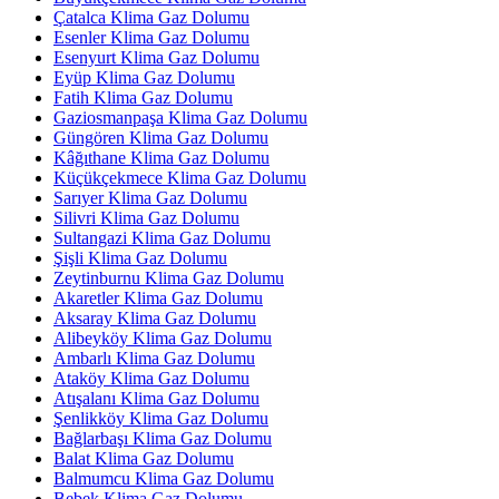
Çatalca Klima Gaz Dolumu
Esenler Klima Gaz Dolumu
Esenyurt Klima Gaz Dolumu
Eyüp Klima Gaz Dolumu
Fatih Klima Gaz Dolumu
Gaziosmanpaşa Klima Gaz Dolumu
Güngören Klima Gaz Dolumu
Kâğıthane Klima Gaz Dolumu
Küçükçekmece Klima Gaz Dolumu
Sarıyer Klima Gaz Dolumu
Silivri Klima Gaz Dolumu
Sultangazi Klima Gaz Dolumu
Şişli Klima Gaz Dolumu
Zeytinburnu Klima Gaz Dolumu
Akaretler Klima Gaz Dolumu
Aksaray Klima Gaz Dolumu
Alibeyköy Klima Gaz Dolumu
Ambarlı Klima Gaz Dolumu
Ataköy Klima Gaz Dolumu
Atışalanı Klima Gaz Dolumu
Şenlikköy Klima Gaz Dolumu
Bağlarbaşı Klima Gaz Dolumu
Balat Klima Gaz Dolumu
Balmumcu Klima Gaz Dolumu
Bebek Klima Gaz Dolumu