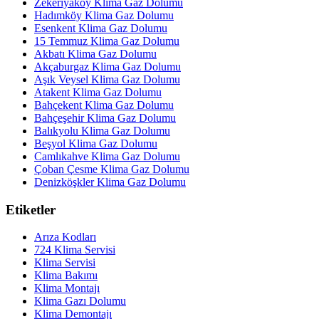
Zekeriyaköy Klima Gaz Dolumu
Hadımköy Klima Gaz Dolumu
Esenkent Klima Gaz Dolumu
15 Temmuz Klima Gaz Dolumu
Akbatı Klima Gaz Dolumu
Akçaburgaz Klima Gaz Dolumu
Aşık Veysel Klima Gaz Dolumu
Atakent Klima Gaz Dolumu
Bahçekent Klima Gaz Dolumu
Bahçeşehir Klima Gaz Dolumu
Balıkyolu Klima Gaz Dolumu
Beşyol Klima Gaz Dolumu
Camlıkahve Klima Gaz Dolumu
Çoban Çesme Klima Gaz Dolumu
Denizköşkler Klima Gaz Dolumu
Etiketler
Arıza Kodları
724 Klima Servisi
Klima Servisi
Klima Bakımı
Klima Montajı
Klima Gazı Dolumu
Klima Demontajı