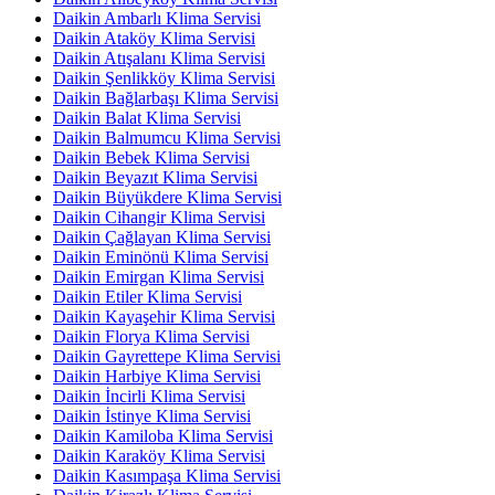
Daikin Ambarlı Klima Servisi
Daikin Ataköy Klima Servisi
Daikin Atışalanı Klima Servisi
Daikin Şenlikköy Klima Servisi
Daikin Bağlarbaşı Klima Servisi
Daikin Balat Klima Servisi
Daikin Balmumcu Klima Servisi
Daikin Bebek Klima Servisi
Daikin Beyazıt Klima Servisi
Daikin Büyükdere Klima Servisi
Daikin Cihangir Klima Servisi
Daikin Çağlayan Klima Servisi
Daikin Eminönü Klima Servisi
Daikin Emirgan Klima Servisi
Daikin Etiler Klima Servisi
Daikin Kayaşehir Klima Servisi
Daikin Florya Klima Servisi
Daikin Gayrettepe Klima Servisi
Daikin Harbiye Klima Servisi
Daikin İncirli Klima Servisi
Daikin İstinye Klima Servisi
Daikin Kamiloba Klima Servisi
Daikin Karaköy Klima Servisi
Daikin Kasımpaşa Klima Servisi