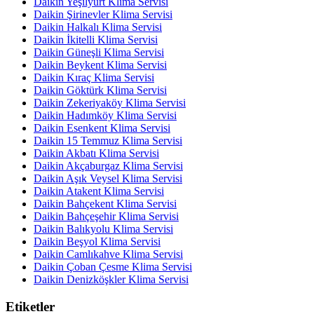
Daikin Yeşilyurt Klima Servisi
Daikin Şirinevler Klima Servisi
Daikin Halkalı Klima Servisi
Daikin İkitelli Klima Servisi
Daikin Güneşli Klima Servisi
Daikin Beykent Klima Servisi
Daikin Kıraç Klima Servisi
Daikin Göktürk Klima Servisi
Daikin Zekeriyaköy Klima Servisi
Daikin Hadımköy Klima Servisi
Daikin Esenkent Klima Servisi
Daikin 15 Temmuz Klima Servisi
Daikin Akbatı Klima Servisi
Daikin Akçaburgaz Klima Servisi
Daikin Aşık Veysel Klima Servisi
Daikin Atakent Klima Servisi
Daikin Bahçekent Klima Servisi
Daikin Bahçeşehir Klima Servisi
Daikin Balıkyolu Klima Servisi
Daikin Beşyol Klima Servisi
Daikin Camlıkahve Klima Servisi
Daikin Çoban Çesme Klima Servisi
Daikin Denizköşkler Klima Servisi
Etiketler