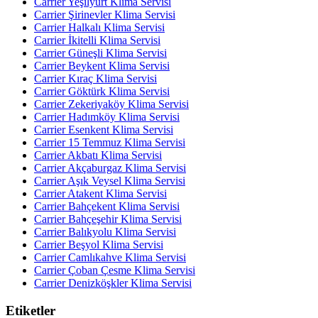
Carrier Yeşilyurt Klima Servisi
Carrier Şirinevler Klima Servisi
Carrier Halkalı Klima Servisi
Carrier İkitelli Klima Servisi
Carrier Güneşli Klima Servisi
Carrier Beykent Klima Servisi
Carrier Kıraç Klima Servisi
Carrier Göktürk Klima Servisi
Carrier Zekeriyaköy Klima Servisi
Carrier Hadımköy Klima Servisi
Carrier Esenkent Klima Servisi
Carrier 15 Temmuz Klima Servisi
Carrier Akbatı Klima Servisi
Carrier Akçaburgaz Klima Servisi
Carrier Aşık Veysel Klima Servisi
Carrier Atakent Klima Servisi
Carrier Bahçekent Klima Servisi
Carrier Bahçeşehir Klima Servisi
Carrier Balıkyolu Klima Servisi
Carrier Beşyol Klima Servisi
Carrier Camlıkahve Klima Servisi
Carrier Çoban Çesme Klima Servisi
Carrier Denizköşkler Klima Servisi
Etiketler