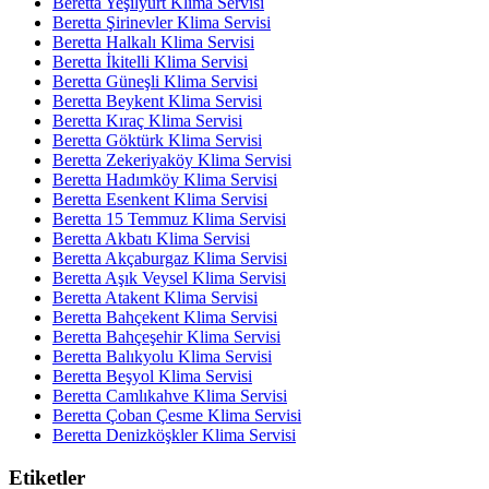
Beretta Yeşilyurt Klima Servisi
Beretta Şirinevler Klima Servisi
Beretta Halkalı Klima Servisi
Beretta İkitelli Klima Servisi
Beretta Güneşli Klima Servisi
Beretta Beykent Klima Servisi
Beretta Kıraç Klima Servisi
Beretta Göktürk Klima Servisi
Beretta Zekeriyaköy Klima Servisi
Beretta Hadımköy Klima Servisi
Beretta Esenkent Klima Servisi
Beretta 15 Temmuz Klima Servisi
Beretta Akbatı Klima Servisi
Beretta Akçaburgaz Klima Servisi
Beretta Aşık Veysel Klima Servisi
Beretta Atakent Klima Servisi
Beretta Bahçekent Klima Servisi
Beretta Bahçeşehir Klima Servisi
Beretta Balıkyolu Klima Servisi
Beretta Beşyol Klima Servisi
Beretta Camlıkahve Klima Servisi
Beretta Çoban Çesme Klima Servisi
Beretta Denizköşkler Klima Servisi
Etiketler