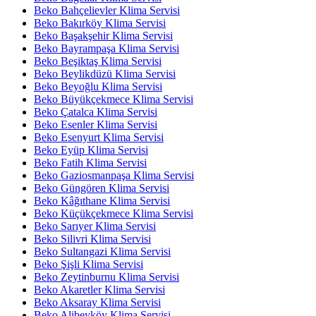
Beko Bahçelievler Klima Servisi
Beko Bakırköy Klima Servisi
Beko Başakşehir Klima Servisi
Beko Bayrampaşa Klima Servisi
Beko Beşiktaş Klima Servisi
Beko Beylikdüzü Klima Servisi
Beko Beyoğlu Klima Servisi
Beko Büyükçekmece Klima Servisi
Beko Çatalca Klima Servisi
Beko Esenler Klima Servisi
Beko Esenyurt Klima Servisi
Beko Eyüp Klima Servisi
Beko Fatih Klima Servisi
Beko Gaziosmanpaşa Klima Servisi
Beko Güngören Klima Servisi
Beko Kâğıthane Klima Servisi
Beko Küçükçekmece Klima Servisi
Beko Sarıyer Klima Servisi
Beko Silivri Klima Servisi
Beko Sultangazi Klima Servisi
Beko Şişli Klima Servisi
Beko Zeytinburnu Klima Servisi
Beko Akaretler Klima Servisi
Beko Aksaray Klima Servisi
Beko Alibeyköy Klima Servisi