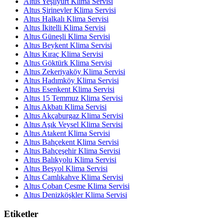
Altus Yeşilyurt Klima Servisi
Altus Şirinevler Klima Servisi
Altus Halkalı Klima Servisi
Altus İkitelli Klima Servisi
Altus Güneşli Klima Servisi
Altus Beykent Klima Servisi
Altus Kıraç Klima Servisi
Altus Göktürk Klima Servisi
Altus Zekeriyaköy Klima Servisi
Altus Hadımköy Klima Servisi
Altus Esenkent Klima Servisi
Altus 15 Temmuz Klima Servisi
Altus Akbatı Klima Servisi
Altus Akçaburgaz Klima Servisi
Altus Aşık Veysel Klima Servisi
Altus Atakent Klima Servisi
Altus Bahçekent Klima Servisi
Altus Bahçeşehir Klima Servisi
Altus Balıkyolu Klima Servisi
Altus Beşyol Klima Servisi
Altus Camlıkahve Klima Servisi
Altus Çoban Çesme Klima Servisi
Altus Denizköşkler Klima Servisi
Etiketler