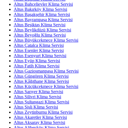
Altus Bahçelievler Klima Servisi
Altus Bakırköy Klima Servisi
Altus Başakşehir Klima Servisi
Altus Bayrampaşa Klima Servisi
Altus Beşiktaş Klima Servisi
Altus Beylikdüzü Klima Servisi
Altus Beyoğlu Klima Servisi
Altus Büyükçekmece Klima Servisi
Altus Çatalca Klima Servisi
Altus Esenler Klima Servisi
Altus Esenyurt Klima Servisi
Altus Eyüp Klima Servisi
Altus Fatih Klima Servisi
Altus Gaziosmanpaşa Klima Servisi
Altus Güngören Klima Servisi
Altus Kâğıthane Klima Servisi
Altus Küçükçekmece Klima Servisi
Altus Sarıyer Klima Servisi
Altus Silivri Klima Servisi
Altus Sultangazi Klima Servisi
Altus Şişli Klima Servisi
Altus Zeytinburnu Klima Servisi
Altus Akaretler Klima Servisi
Altus Aksaray Klima Servisi
Altus Alibeyköy Klima Servisi