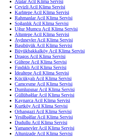
Atalar Acil Klima Servisi
Cevizli Acil Klima Servisi
Karlıtepe Acil Klima Servisi
Rahmanlar Acil Klima Servisi
Soğanlık Acil Klima Servisi
Uğur Mumcu Acil Klima Servisi
Altıntepe Acil Klima Servisi
Aydınevler Acil Klima Servisi
Başıbüyük Acil Klima Servisi
Büyükbakkalköy Acil Klima Servisi
Dragos Acil Klima Servisi
Gültepe Acil Klima Servisi
Fındıklı Acil Klima Servisi
İdealtepe Acil Klima Servisi
Küçükyalı Acil Klima Servisi
Camçeşme Acil Klima Servisi
Dumlupınar Acil Klima Servisi
Güllübağlar Acil Klima Servisi
Kaynarca Acil Klima Servisi
Kurtköy Acil Klima Servisi
Orhangazi Acil Klima Servisi
Yeşilbağlar Acil Klima Servisi
Dudullu Acil Klima Servisi
Yamanevler Acil Klima Servisi
Altunizade Acil Klima Servisi