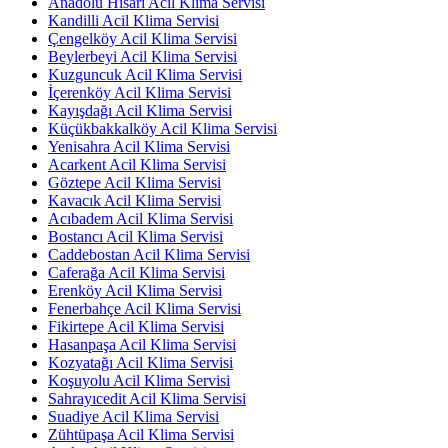
Anadolu Hisarı Acil Klima Servisi
Kandilli Acil Klima Servisi
Çengelköy Acil Klima Servisi
Beylerbeyi Acil Klima Servisi
Kuzguncuk Acil Klima Servisi
İçerenköy Acil Klima Servisi
Kayışdağı Acil Klima Servisi
Küçükbakkalköy Acil Klima Servisi
Yenisahra Acil Klima Servisi
Acarkent Acil Klima Servisi
Göztepe Acil Klima Servisi
Kavacık Acil Klima Servisi
Acıbadem Acil Klima Servisi
Bostancı Acil Klima Servisi
Caddebostan Acil Klima Servisi
Caferağa Acil Klima Servisi
Erenköy Acil Klima Servisi
Fenerbahçe Acil Klima Servisi
Fikirtepe Acil Klima Servisi
Hasanpaşa Acil Klima Servisi
Kozyatağı Acil Klima Servisi
Koşuyolu Acil Klima Servisi
Sahrayıcedit Acil Klima Servisi
Suadiye Acil Klima Servisi
Zühtüpaşa Acil Klima Servisi