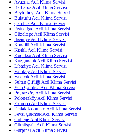
Ayazma Acil Klima Servisi
Barbaros Acil Klima Servisi
Beylerbeyi Acil Klima Servisi
Bulgurlu Acil Klima Servisi
Çamlıca Acil Klima Servisi
Fıstıkağacı Acil Klima Servisi
Güzeltepe Acil Klima Servisi
İhsaniye Acil Klima Servisi
Kandilli Acil Klima Servisi
Kısıklı Acil Klima Servisi
Küçüksu Acil Klima Servisi
Kuzguncuk Acil Klima Servisi
Libadiye Acil Klima Servisi
Vaniköy Acil Klima Servisi
Yakacık Acil Klima Servisi
Sultan Çiftliği Acil Klima Servisi
Yeni Çamlıca Acil Klima Servisi
Poyrazköy Acil Klima Servisi
Polonezköy Acil Klima Servisi
Ekinoba Acil Klima Servisi
Emlak Konutları Acil Klima Servisi
Fevzi Çakmak Acil Klima Servisi
Gültepe Acil Klima Servisi
Gümüşpala Acil Klima Servisi
Gürpınar Acil Klima Servisi