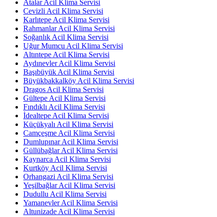
Atalar Acil Klima Servisi
Cevizli Acil Klima Servisi
Karlıtepe Acil Klima Servisi
Rahmanlar Acil Klima Servisi
Soğanlık Acil Klima Servisi
Uğur Mumcu Acil Klima Servisi
Altıntepe Acil Klima Servisi
Aydınevler Acil Klima Servisi
Başıbüyük Acil Klima Servisi
Büyükbakkalköy Acil Klima Servisi
Dragos Acil Klima Servisi
Gültepe Acil Klima Servisi
Fındıklı Acil Klima Servisi
İdealtepe Acil Klima Servisi
Küçükyalı Acil Klima Servisi
Camçeşme Acil Klima Servisi
Dumlupınar Acil Klima Servisi
Güllübağlar Acil Klima Servisi
Kaynarca Acil Klima Servisi
Kurtköy Acil Klima Servisi
Orhangazi Acil Klima Servisi
Yeşilbağlar Acil Klima Servisi
Dudullu Acil Klima Servisi
Yamanevler Acil Klima Servisi
Altunizade Acil Klima Servisi