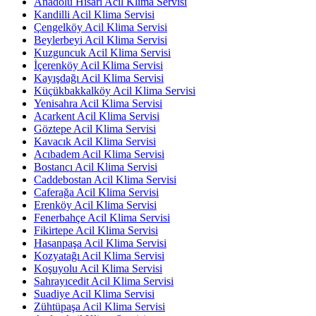
Anadolu Hisarı Acil Klima Servisi
Kandilli Acil Klima Servisi
Çengelköy Acil Klima Servisi
Beylerbeyi Acil Klima Servisi
Kuzguncuk Acil Klima Servisi
İçerenköy Acil Klima Servisi
Kayışdağı Acil Klima Servisi
Küçükbakkalköy Acil Klima Servisi
Yenisahra Acil Klima Servisi
Acarkent Acil Klima Servisi
Göztepe Acil Klima Servisi
Kavacık Acil Klima Servisi
Acıbadem Acil Klima Servisi
Bostancı Acil Klima Servisi
Caddebostan Acil Klima Servisi
Caferağa Acil Klima Servisi
Erenköy Acil Klima Servisi
Fenerbahçe Acil Klima Servisi
Fikirtepe Acil Klima Servisi
Hasanpaşa Acil Klima Servisi
Kozyatağı Acil Klima Servisi
Koşuyolu Acil Klima Servisi
Sahrayıcedit Acil Klima Servisi
Suadiye Acil Klima Servisi
Zühtüpaşa Acil Klima Servisi