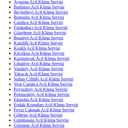
Ayazma Acil Klima Servisi
Barbaros Acil Klima Servisi
Beylerbeyi Acil Klima Servisi
Bulgurlu Acil Klima Servisi
Çamlıca Acil Klima Servisi
Fıstıkağacı Acil Klima Servisi
Güzeltepe Acil Klima Servisi
İhsaniye Acil Klima Servisi
Kandilli Acil Klima Servisi
Kısıklı Acil Klima Servisi
Küçüksu Acil Klima Servisi
Kuzguncuk Acil Klima Servisi
Libadiye Acil Klima Servisi
Vaniköy Acil Klima Servisi
Yakacık Acil Klima Servisi
Sultan Çiftliği Acil Klima Servisi
Yeni Çamlıca Acil Klima Servisi
Poyrazköy Acil Klima Servisi
Polonezköy Acil Klima Servisi
Ekinoba Acil Klima Servisi
Emlak Konutları Acil Klima Servisi
Fevzi Çakmak Acil Klima Servisi
Gültepe Acil Klima Servisi
Gümüşpala Acil Klima Servisi
Gürpınar Acil Klima Servisi