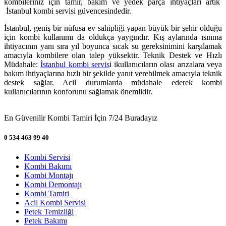
kombileriniz için tamir, bakım ve yedek parça ihtiyaçları artık
İstanbul kombi servisi güvencesindedir.
İstanbul, geniş bir nüfusa ev sahipliği yapan büyük bir şehir olduğu
için kombi kullanımı da oldukça yaygındır. Kış aylarında ısınma
ihtiyacının yanı sıra yıl boyunca sıcak su gereksinimini karşılamak
amacıyla kombilere olan talep yüksektir. Teknik Destek ve Hızlı
Müdahale:
İstanbul kombi servis
i ikullanıcıların olası arızalara veya
bakım ihtiyaçlarına hızlı bir şekilde yanıt verebilmek amacıyla teknik
destek sağlar. Acil durumlarda müdahale ederek kombi
kullanıcılarının konforunu sağlamak önemlidir.
En Güvenilir Kombi Tamiri İçin 7/24 Buradayız
0 534 463 99 40
Kombi Servisi
Kombi Bakımı
Kombi Montajı
Kombi Demontajı
Kombi Tamiri
Acil Kombi Servisi
Petek Temizliği
Petek Bakımı