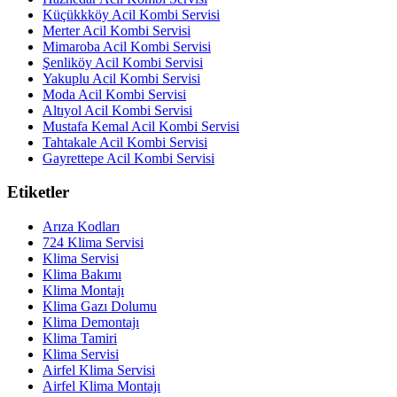
Küçükkköy Acil Kombi Servisi
Merter Acil Kombi Servisi
Mimaroba Acil Kombi Servisi
Şenliköy Acil Kombi Servisi
Yakuplu Acil Kombi Servisi
Moda Acil Kombi Servisi
Altıyol Acil Kombi Servisi
Mustafa Kemal Acil Kombi Servisi
Tahtakale Acil Kombi Servisi
Gayrettepe Acil Kombi Servisi
Etiketler
Arıza Kodları
724 Klima Servisi
Klima Servisi
Klima Bakımı
Klima Montajı
Klima Gazı Dolumu
Klima Demontajı
Klima Tamiri
Klima Servisi
Airfel Klima Servisi
Airfel Klima Montajı