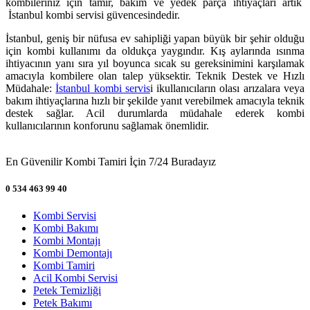
kombileriniz için tamir, bakım ve yedek parça ihtiyaçları artık
İstanbul kombi servisi güvencesindedir.
İstanbul, geniş bir nüfusa ev sahipliği yapan büyük bir şehir olduğu
için kombi kullanımı da oldukça yaygındır. Kış aylarında ısınma
ihtiyacının yanı sıra yıl boyunca sıcak su gereksinimini karşılamak
amacıyla kombilere olan talep yüksektir. Teknik Destek ve Hızlı
Müdahale:
İstanbul kombi servis
i ikullanıcıların olası arızalara veya
bakım ihtiyaçlarına hızlı bir şekilde yanıt verebilmek amacıyla teknik
destek sağlar. Acil durumlarda müdahale ederek kombi
kullanıcılarının konforunu sağlamak önemlidir.
En Güvenilir Kombi Tamiri İçin 7/24 Buradayız
0 534 463 99 40
Kombi Servisi
Kombi Bakımı
Kombi Montajı
Kombi Demontajı
Kombi Tamiri
Acil Kombi Servisi
Petek Temizliği
Petek Bakımı