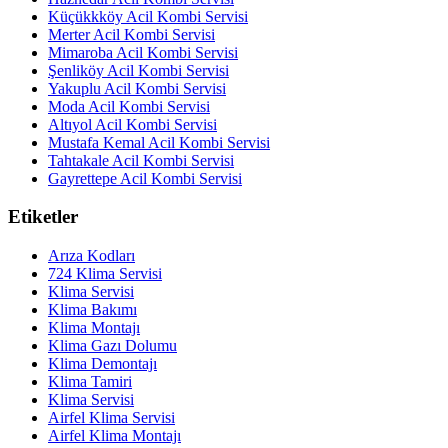
Küçükkköy Acil Kombi Servisi
Merter Acil Kombi Servisi
Mimaroba Acil Kombi Servisi
Şenliköy Acil Kombi Servisi
Yakuplu Acil Kombi Servisi
Moda Acil Kombi Servisi
Altıyol Acil Kombi Servisi
Mustafa Kemal Acil Kombi Servisi
Tahtakale Acil Kombi Servisi
Gayrettepe Acil Kombi Servisi
Etiketler
Arıza Kodları
724 Klima Servisi
Klima Servisi
Klima Bakımı
Klima Montajı
Klima Gazı Dolumu
Klima Demontajı
Klima Tamiri
Klima Servisi
Airfel Klima Servisi
Airfel Klima Montajı