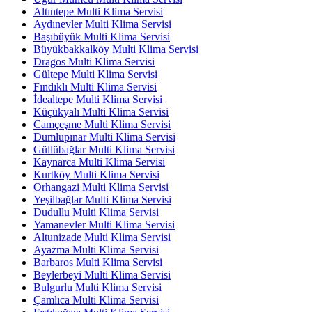
Altıntepe Multi Klima Servisi
Aydınevler Multi Klima Servisi
Başıbüyük Multi Klima Servisi
Büyükbakkalköy Multi Klima Servisi
Dragos Multi Klima Servisi
Gültepe Multi Klima Servisi
Fındıklı Multi Klima Servisi
İdealtepe Multi Klima Servisi
Küçükyalı Multi Klima Servisi
Camçeşme Multi Klima Servisi
Dumlupınar Multi Klima Servisi
Güllübağlar Multi Klima Servisi
Kaynarca Multi Klima Servisi
Kurtköy Multi Klima Servisi
Orhangazi Multi Klima Servisi
Yeşilbağlar Multi Klima Servisi
Dudullu Multi Klima Servisi
Yamanevler Multi Klima Servisi
Altunizade Multi Klima Servisi
Ayazma Multi Klima Servisi
Barbaros Multi Klima Servisi
Beylerbeyi Multi Klima Servisi
Bulgurlu Multi Klima Servisi
Çamlıca Multi Klima Servisi