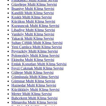
Fıstıkağacı Multi Klima Servisi
Güzeltepe Multi Klima Servisi
İhsaniye Multi Klima Servisi
Kandilli Multi Klima Servisi
Kısıklı Multi Klima Servisi
Küçüksu Multi Klima Servisi
Kuzguncuk Multi Klima Servisi
Libadiye Multi Klima Servisi
Vaniköy Multi Klima Servisi
Yakacık Multi Klima Servisi
Sultan Çiftliği Multi Klima Servisi
Yeni Çamlıca Multi Klima Servisi
Poyrazköy Multi Klima Servisi
Polonezköy Multi Klima Servisi
Ekinoba Multi Klima Servisi
Emlak Konutları Multi Klima Servisi
Fevzi Çakmak Multi Klima Servisi
Gültepe Multi Klima Servisi
Gümüşpala Multi Klima Servisi
Gürpınar Multi Klima Servisi
Haznedar Multi Klima Servisi
Küçükkköy Multi Klima Servisi
Merter Multi Klima Servisi
Bahçekent Multi Klima Servisi
Mimaroba Multi Klima Servisi