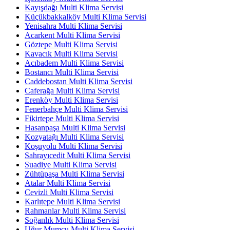
Kayışdağı Multi Klima Servisi
Küçükbakkalköy Multi Klima Servisi
Yenisahra Multi Klima Servisi
Acarkent Multi Klima Servisi
Göztepe Multi Klima Servisi
Kavacık Multi Klima Servisi
Acıbadem Multi Klima Servisi
Bostancı Multi Klima Servisi
Caddebostan Multi Klima Servisi
Caferağa Multi Klima Servisi
Erenköy Multi Klima Servisi
Fenerbahçe Multi Klima Servisi
Fikirtepe Multi Klima Servisi
Hasanpaşa Multi Klima Servisi
Kozyatağı Multi Klima Servisi
Koşuyolu Multi Klima Servisi
Sahrayıcedit Multi Klima Servisi
Suadiye Multi Klima Servisi
Zühtüpaşa Multi Klima Servisi
Atalar Multi Klima Servisi
Cevizli Multi Klima Servisi
Karlıtepe Multi Klima Servisi
Rahmanlar Multi Klima Servisi
Soğanlık Multi Klima Servisi
Uğur Mumcu Multi Klima Servisi