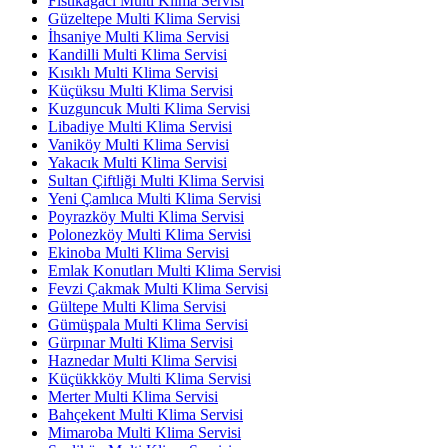
Fıstıkağacı Multi Klima Servisi
Güzeltepe Multi Klima Servisi
İhsaniye Multi Klima Servisi
Kandilli Multi Klima Servisi
Kısıklı Multi Klima Servisi
Küçüksu Multi Klima Servisi
Kuzguncuk Multi Klima Servisi
Libadiye Multi Klima Servisi
Vaniköy Multi Klima Servisi
Yakacık Multi Klima Servisi
Sultan Çiftliği Multi Klima Servisi
Yeni Çamlıca Multi Klima Servisi
Poyrazköy Multi Klima Servisi
Polonezköy Multi Klima Servisi
Ekinoba Multi Klima Servisi
Emlak Konutları Multi Klima Servisi
Fevzi Çakmak Multi Klima Servisi
Gültepe Multi Klima Servisi
Gümüşpala Multi Klima Servisi
Gürpınar Multi Klima Servisi
Haznedar Multi Klima Servisi
Küçükkköy Multi Klima Servisi
Merter Multi Klima Servisi
Bahçekent Multi Klima Servisi
Mimaroba Multi Klima Servisi