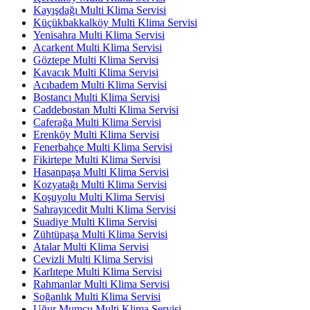
Kayışdağı Multi Klima Servisi
Küçükbakkalköy Multi Klima Servisi
Yenisahra Multi Klima Servisi
Acarkent Multi Klima Servisi
Göztepe Multi Klima Servisi
Kavacık Multi Klima Servisi
Acıbadem Multi Klima Servisi
Bostancı Multi Klima Servisi
Caddebostan Multi Klima Servisi
Caferağa Multi Klima Servisi
Erenköy Multi Klima Servisi
Fenerbahçe Multi Klima Servisi
Fikirtepe Multi Klima Servisi
Hasanpaşa Multi Klima Servisi
Kozyatağı Multi Klima Servisi
Koşuyolu Multi Klima Servisi
Sahrayıcedit Multi Klima Servisi
Suadiye Multi Klima Servisi
Zühtüpaşa Multi Klima Servisi
Atalar Multi Klima Servisi
Cevizli Multi Klima Servisi
Karlıtepe Multi Klima Servisi
Rahmanlar Multi Klima Servisi
Soğanlık Multi Klima Servisi
Uğur Mumcu Multi Klima Servisi