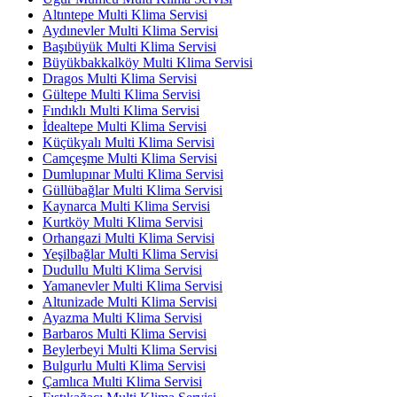
Altıntepe Multi Klima Servisi
Aydınevler Multi Klima Servisi
Başıbüyük Multi Klima Servisi
Büyükbakkalköy Multi Klima Servisi
Dragos Multi Klima Servisi
Gültepe Multi Klima Servisi
Fındıklı Multi Klima Servisi
İdealtepe Multi Klima Servisi
Küçükyalı Multi Klima Servisi
Camçeşme Multi Klima Servisi
Dumlupınar Multi Klima Servisi
Güllübağlar Multi Klima Servisi
Kaynarca Multi Klima Servisi
Kurtköy Multi Klima Servisi
Orhangazi Multi Klima Servisi
Yeşilbağlar Multi Klima Servisi
Dudullu Multi Klima Servisi
Yamanevler Multi Klima Servisi
Altunizade Multi Klima Servisi
Ayazma Multi Klima Servisi
Barbaros Multi Klima Servisi
Beylerbeyi Multi Klima Servisi
Bulgurlu Multi Klima Servisi
Çamlıca Multi Klima Servisi