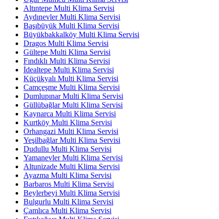
Altıntepe Multi Klima Servisi
Aydınevler Multi Klima Servisi
Başıbüyük Multi Klima Servisi
Büyükbakkalköy Multi Klima Servisi
Dragos Multi Klima Servisi
Gültepe Multi Klima Servisi
Fındıklı Multi Klima Servisi
İdealtepe Multi Klima Servisi
Küçükyalı Multi Klima Servisi
Camçeşme Multi Klima Servisi
Dumlupınar Multi Klima Servisi
Güllübağlar Multi Klima Servisi
Kaynarca Multi Klima Servisi
Kurtköy Multi Klima Servisi
Orhangazi Multi Klima Servisi
Yeşilbağlar Multi Klima Servisi
Dudullu Multi Klima Servisi
Yamanevler Multi Klima Servisi
Altunizade Multi Klima Servisi
Ayazma Multi Klima Servisi
Barbaros Multi Klima Servisi
Beylerbeyi Multi Klima Servisi
Bulgurlu Multi Klima Servisi
Çamlıca Multi Klima Servisi