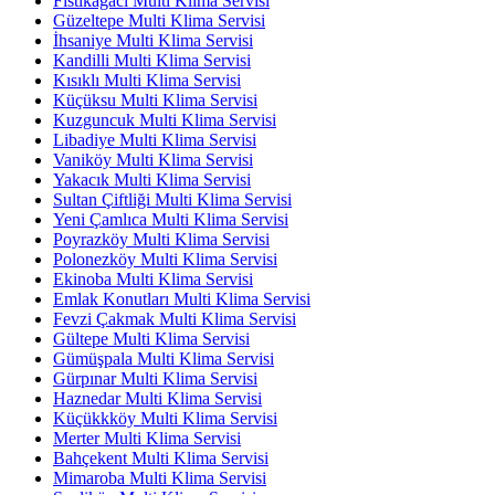
Fıstıkağacı Multi Klima Servisi
Güzeltepe Multi Klima Servisi
İhsaniye Multi Klima Servisi
Kandilli Multi Klima Servisi
Kısıklı Multi Klima Servisi
Küçüksu Multi Klima Servisi
Kuzguncuk Multi Klima Servisi
Libadiye Multi Klima Servisi
Vaniköy Multi Klima Servisi
Yakacık Multi Klima Servisi
Sultan Çiftliği Multi Klima Servisi
Yeni Çamlıca Multi Klima Servisi
Poyrazköy Multi Klima Servisi
Polonezköy Multi Klima Servisi
Ekinoba Multi Klima Servisi
Emlak Konutları Multi Klima Servisi
Fevzi Çakmak Multi Klima Servisi
Gültepe Multi Klima Servisi
Gümüşpala Multi Klima Servisi
Gürpınar Multi Klima Servisi
Haznedar Multi Klima Servisi
Küçükkköy Multi Klima Servisi
Merter Multi Klima Servisi
Bahçekent Multi Klima Servisi
Mimaroba Multi Klima Servisi