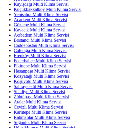
Kayışdağı Multi Klima Servisi
Küçükbakkalköy Multi Klima Servisi
Yenisahra Multi Klima Servisi
Acarkent Multi Klima Servisi
Göztepe Multi Klima Servisi
Kavacık Multi Klima Servisi
Acıbadem Multi Klima Servisi
Bostancı Multi Klima Servisi
Caddebostan Multi Klima Servisi
Caferağa Multi Klima Servisi
Erenköy Multi Klima Servisi
Fenerbahçe Multi Klima Servisi
Fikirtepe Multi Klima Servisi
Hasanpaşa Multi Klima Servisi
Kozyatağı Multi Klima Servisi
Koşuyolu Multi Klima Servisi
Sahrayıcedit Multi Klima Servisi
Suadiye Multi Klima Servisi
Zühtüpaşa Multi Klima Servisi
Atalar Multi Klima Servisi
Cevizli Multi Klima Servisi
Karlıtepe Multi Klima Servisi
Rahmanlar Multi Klima Servisi
Soğanlık Multi Klima Servisi
Uğur Mumcu Multi Klima Servisi