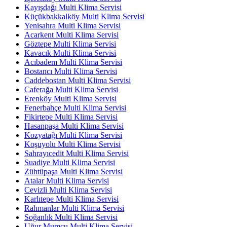
Kayışdağı Multi Klima Servisi
Küçükbakkalköy Multi Klima Servisi
Yenisahra Multi Klima Servisi
Acarkent Multi Klima Servisi
Göztepe Multi Klima Servisi
Kavacık Multi Klima Servisi
Acıbadem Multi Klima Servisi
Bostancı Multi Klima Servisi
Caddebostan Multi Klima Servisi
Caferağa Multi Klima Servisi
Erenköy Multi Klima Servisi
Fenerbahçe Multi Klima Servisi
Fikirtepe Multi Klima Servisi
Hasanpaşa Multi Klima Servisi
Kozyatağı Multi Klima Servisi
Koşuyolu Multi Klima Servisi
Sahrayıcedit Multi Klima Servisi
Suadiye Multi Klima Servisi
Zühtüpaşa Multi Klima Servisi
Atalar Multi Klima Servisi
Cevizli Multi Klima Servisi
Karlıtepe Multi Klima Servisi
Rahmanlar Multi Klima Servisi
Soğanlık Multi Klima Servisi
Uğur Mumcu Multi Klima Servisi