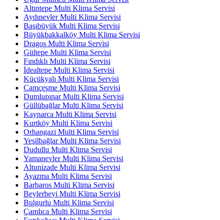
Altıntepe Multi Klima Servisi
Aydınevler Multi Klima Servisi
Başıbüyük Multi Klima Servisi
Büyükbakkalköy Multi Klima Servisi
Dragos Multi Klima Servisi
Gültepe Multi Klima Servisi
Fındıklı Multi Klima Servisi
İdealtepe Multi Klima Servisi
Küçükyalı Multi Klima Servisi
Camçeşme Multi Klima Servisi
Dumlupınar Multi Klima Servisi
Güllübağlar Multi Klima Servisi
Kaynarca Multi Klima Servisi
Kurtköy Multi Klima Servisi
Orhangazi Multi Klima Servisi
Yeşilbağlar Multi Klima Servisi
Dudullu Multi Klima Servisi
Yamanevler Multi Klima Servisi
Altunizade Multi Klima Servisi
Ayazma Multi Klima Servisi
Barbaros Multi Klima Servisi
Beylerbeyi Multi Klima Servisi
Bulgurlu Multi Klima Servisi
Çamlıca Multi Klima Servisi