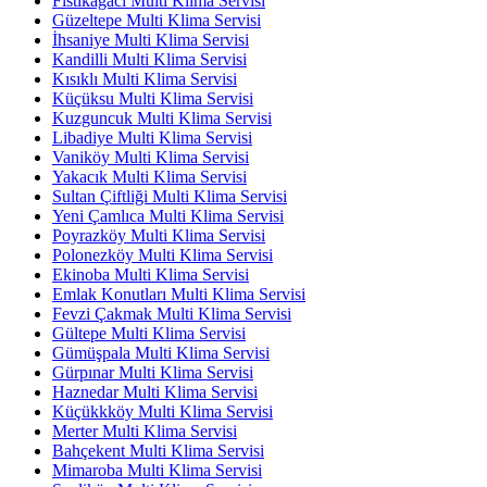
Fıstıkağacı Multi Klima Servisi
Güzeltepe Multi Klima Servisi
İhsaniye Multi Klima Servisi
Kandilli Multi Klima Servisi
Kısıklı Multi Klima Servisi
Küçüksu Multi Klima Servisi
Kuzguncuk Multi Klima Servisi
Libadiye Multi Klima Servisi
Vaniköy Multi Klima Servisi
Yakacık Multi Klima Servisi
Sultan Çiftliği Multi Klima Servisi
Yeni Çamlıca Multi Klima Servisi
Poyrazköy Multi Klima Servisi
Polonezköy Multi Klima Servisi
Ekinoba Multi Klima Servisi
Emlak Konutları Multi Klima Servisi
Fevzi Çakmak Multi Klima Servisi
Gültepe Multi Klima Servisi
Gümüşpala Multi Klima Servisi
Gürpınar Multi Klima Servisi
Haznedar Multi Klima Servisi
Küçükkköy Multi Klima Servisi
Merter Multi Klima Servisi
Bahçekent Multi Klima Servisi
Mimaroba Multi Klima Servisi