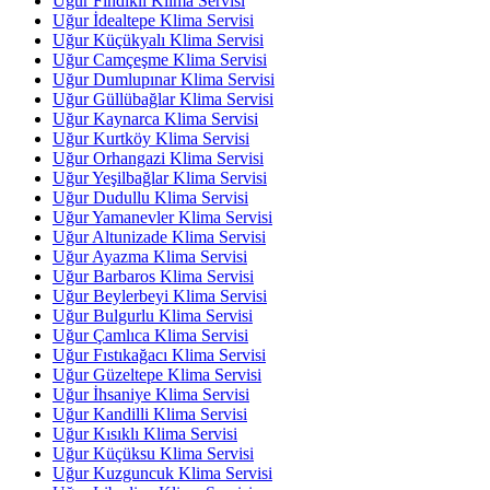
Uğur Fındıklı Klima Servisi
Uğur İdealtepe Klima Servisi
Uğur Küçükyalı Klima Servisi
Uğur Camçeşme Klima Servisi
Uğur Dumlupınar Klima Servisi
Uğur Güllübağlar Klima Servisi
Uğur Kaynarca Klima Servisi
Uğur Kurtköy Klima Servisi
Uğur Orhangazi Klima Servisi
Uğur Yeşilbağlar Klima Servisi
Uğur Dudullu Klima Servisi
Uğur Yamanevler Klima Servisi
Uğur Altunizade Klima Servisi
Uğur Ayazma Klima Servisi
Uğur Barbaros Klima Servisi
Uğur Beylerbeyi Klima Servisi
Uğur Bulgurlu Klima Servisi
Uğur Çamlıca Klima Servisi
Uğur Fıstıkağacı Klima Servisi
Uğur Güzeltepe Klima Servisi
Uğur İhsaniye Klima Servisi
Uğur Kandilli Klima Servisi
Uğur Kısıklı Klima Servisi
Uğur Küçüksu Klima Servisi
Uğur Kuzguncuk Klima Servisi