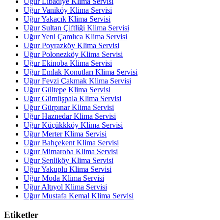
Uğur Libadiye Klima Servisi
Uğur Vaniköy Klima Servisi
Uğur Yakacık Klima Servisi
Uğur Sultan Çiftliği Klima Servisi
Uğur Yeni Çamlıca Klima Servisi
Uğur Poyrazköy Klima Servisi
Uğur Polonezköy Klima Servisi
Uğur Ekinoba Klima Servisi
Uğur Emlak Konutları Klima Servisi
Uğur Fevzi Çakmak Klima Servisi
Uğur Gültepe Klima Servisi
Uğur Gümüşpala Klima Servisi
Uğur Gürpınar Klima Servisi
Uğur Haznedar Klima Servisi
Uğur Küçükkköy Klima Servisi
Uğur Merter Klima Servisi
Uğur Bahçekent Klima Servisi
Uğur Mimaroba Klima Servisi
Uğur Şenliköy Klima Servisi
Uğur Yakuplu Klima Servisi
Uğur Moda Klima Servisi
Uğur Altıyol Klima Servisi
Uğur Mustafa Kemal Klima Servisi
Etiketler