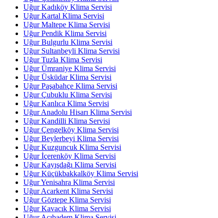
Uğur Kadıköy Klima Servisi
Uğur Kartal Klima Servisi
Uğur Maltepe Klima Servisi
Uğur Pendik Klima Servisi
Uğur Bulgurlu Klima Servisi
Uğur Sultanbeyli Klima Servisi
Uğur Tuzla Klima Servisi
Uğur Ümraniye Klima Servisi
Uğur Üsküdar Klima Servisi
Uğur Paşabahçe Klima Servisi
Uğur Çubuklu Klima Servisi
Uğur Kanlıca Klima Servisi
Uğur Anadolu Hisarı Klima Servisi
Uğur Kandilli Klima Servisi
Uğur Çengelköy Klima Servisi
Uğur Beylerbeyi Klima Servisi
Uğur Kuzguncuk Klima Servisi
Uğur İçerenköy Klima Servisi
Uğur Kayışdağı Klima Servisi
Uğur Küçükbakkalköy Klima Servisi
Uğur Yenisahra Klima Servisi
Uğur Acarkent Klima Servisi
Uğur Göztepe Klima Servisi
Uğur Kavacık Klima Servisi
Uğur Acıbadem Klima Servisi