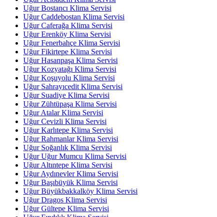
Uğur Bostancı Klima Servisi
Uğur Caddebostan Klima Servisi
Uğur Caferağa Klima Servisi
Uğur Erenköy Klima Servisi
Uğur Fenerbahçe Klima Servisi
Uğur Fikirtepe Klima Servisi
Uğur Hasanpaşa Klima Servisi
Uğur Kozyatağı Klima Servisi
Uğur Koşuyolu Klima Servisi
Uğur Sahrayıcedit Klima Servisi
Uğur Suadiye Klima Servisi
Uğur Zühtüpaşa Klima Servisi
Uğur Atalar Klima Servisi
Uğur Cevizli Klima Servisi
Uğur Karlıtepe Klima Servisi
Uğur Rahmanlar Klima Servisi
Uğur Soğanlık Klima Servisi
Uğur Uğur Mumcu Klima Servisi
Uğur Altıntepe Klima Servisi
Uğur Aydınevler Klima Servisi
Uğur Başıbüyük Klima Servisi
Uğur Büyükbakkalköy Klima Servisi
Uğur Dragos Klima Servisi
Uğur Gültepe Klima Servisi