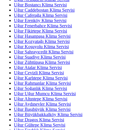
Uğur Bostancı Klima Servisi
Uğur Caddebostan Klima Servisi
Uğur Caferağa Klima Servisi
Uğur Erenköy Klima Servisi
Uğur Fenerbahçe Klima Servisi
Uğur Fikirtepe Klima Servisi
Uğur Hasanpaşa Klima Servisi
Uğur Kozyatağı Klima Servisi
Uğur Koşuyolu Klima Servisi
Uğur Sahrayıcedit Klima Servisi
Uğur Suadiye Klima Servisi
Uğur Zühtüpaşa Klima Servisi
Uğur Atalar Klima Servisi
Uğur Cevizli Klima Servisi
Uğur Karlıtepe Klima Servisi
Uğur Rahmanlar Klima Servisi
Uğur Soğanlık Klima Servisi
Uğur Uğur Mumcu Klima Servisi
Uğur Altıntepe Klima Servisi
Uğur Aydınevler Klima Servisi
Uğur Başıbüyük Klima Servisi
Uğur Büyükbakkalköy Klima Servisi
Uğur Dragos Klima Servisi
Uğur Gültepe Klima Servisi