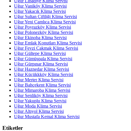
Uğur Libadiye Klima Servisi
Uğur Vaniköy Klima Servisi
Uğur Yakacık Klima Servisi
Uğur Sultan Çiftliği Klima Servisi
Uğur Yeni Çamlıca Klima Servisi
Uğur Poyrazköy Klima Servisi
Uğur Polonezköy Klima Servisi
Uğur Ekinoba Klima Servisi
Uğur Emlak Konutları Klima Servisi
Uğur Fevzi Çakmak Klima Servisi
Uğur Gültepe Klima Servisi
Uğur Gümüşpala Klima Servisi
Uğur Gürpınar Klima Servisi
Uğur Haznedar Klima Servisi
Uğur Küçükkköy Klima Servisi
Uğur Merter Klima Servisi
Uğur Bahçekent Klima Servisi
Uğur Mimaroba Klima Servisi
Uğur Şenliköy Klima Servisi
Uğur Yakuplu Klima Servisi
Uğur Moda Klima Servisi
Uğur Altıyol Klima Servisi
Uğur Mustafa Kemal Klima Servisi
Etiketler