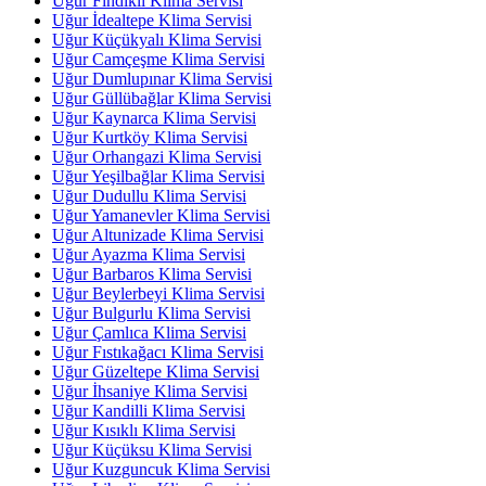
Uğur Fındıklı Klima Servisi
Uğur İdealtepe Klima Servisi
Uğur Küçükyalı Klima Servisi
Uğur Camçeşme Klima Servisi
Uğur Dumlupınar Klima Servisi
Uğur Güllübağlar Klima Servisi
Uğur Kaynarca Klima Servisi
Uğur Kurtköy Klima Servisi
Uğur Orhangazi Klima Servisi
Uğur Yeşilbağlar Klima Servisi
Uğur Dudullu Klima Servisi
Uğur Yamanevler Klima Servisi
Uğur Altunizade Klima Servisi
Uğur Ayazma Klima Servisi
Uğur Barbaros Klima Servisi
Uğur Beylerbeyi Klima Servisi
Uğur Bulgurlu Klima Servisi
Uğur Çamlıca Klima Servisi
Uğur Fıstıkağacı Klima Servisi
Uğur Güzeltepe Klima Servisi
Uğur İhsaniye Klima Servisi
Uğur Kandilli Klima Servisi
Uğur Kısıklı Klima Servisi
Uğur Küçüksu Klima Servisi
Uğur Kuzguncuk Klima Servisi