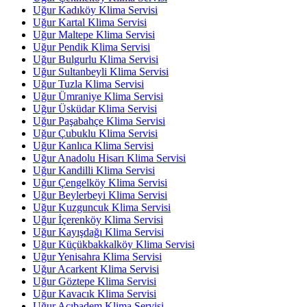
Uğur Kadıköy Klima Servisi
Uğur Kartal Klima Servisi
Uğur Maltepe Klima Servisi
Uğur Pendik Klima Servisi
Uğur Bulgurlu Klima Servisi
Uğur Sultanbeyli Klima Servisi
Uğur Tuzla Klima Servisi
Uğur Ümraniye Klima Servisi
Uğur Üsküdar Klima Servisi
Uğur Paşabahçe Klima Servisi
Uğur Çubuklu Klima Servisi
Uğur Kanlıca Klima Servisi
Uğur Anadolu Hisarı Klima Servisi
Uğur Kandilli Klima Servisi
Uğur Çengelköy Klima Servisi
Uğur Beylerbeyi Klima Servisi
Uğur Kuzguncuk Klima Servisi
Uğur İçerenköy Klima Servisi
Uğur Kayışdağı Klima Servisi
Uğur Küçükbakkalköy Klima Servisi
Uğur Yenisahra Klima Servisi
Uğur Acarkent Klima Servisi
Uğur Göztepe Klima Servisi
Uğur Kavacık Klima Servisi
Uğur Acıbadem Klima Servisi