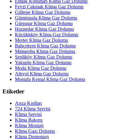
Emlak Konutları Klima Gaz Dolumu
Fevzi Çakmak Klima Gaz Dolumu
Gültepe Klima Gaz Dolumu
Gümüşpala Klima Gaz Dolumu
Gürpınar Klima Gaz Dolumu
Haznedar Klima Gaz Dolumu
Küçükkköy Klima Gaz Dolumu
Merter Klima Gaz Dolumu
Bahçekent Klima Gaz Dolumu
Mimaroba Klima Gaz Dolumu
Şenliköy Klima Gaz Dolumu
Yakuplu Klima Gaz Dolumu
Moda Klima Gaz Dolumu
Altıyol Klima Gaz Dolumu
Mustafa Kemal Klima Gaz Dolumu
Etiketler
Arıza Kodları
724 Klima Servisi
Klima Servisi
Klima Bakımı
Klima Montajı
Klima Gazı Dolumu
Klima Demontajı