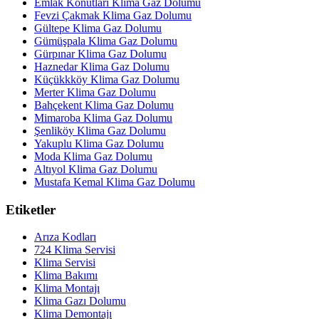
Emlak Konutları Klima Gaz Dolumu
Fevzi Çakmak Klima Gaz Dolumu
Gültepe Klima Gaz Dolumu
Gümüşpala Klima Gaz Dolumu
Gürpınar Klima Gaz Dolumu
Haznedar Klima Gaz Dolumu
Küçükkköy Klima Gaz Dolumu
Merter Klima Gaz Dolumu
Bahçekent Klima Gaz Dolumu
Mimaroba Klima Gaz Dolumu
Şenliköy Klima Gaz Dolumu
Yakuplu Klima Gaz Dolumu
Moda Klima Gaz Dolumu
Altıyol Klima Gaz Dolumu
Mustafa Kemal Klima Gaz Dolumu
Etiketler
Arıza Kodları
724 Klima Servisi
Klima Servisi
Klima Bakımı
Klima Montajı
Klima Gazı Dolumu
Klima Demontajı