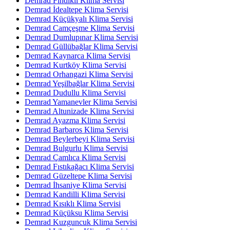
Demrad Fındıklı Klima Servisi
Demrad İdealtepe Klima Servisi
Demrad Küçükyalı Klima Servisi
Demrad Camçeşme Klima Servisi
Demrad Dumlupınar Klima Servisi
Demrad Güllübağlar Klima Servisi
Demrad Kaynarca Klima Servisi
Demrad Kurtköy Klima Servisi
Demrad Orhangazi Klima Servisi
Demrad Yeşilbağlar Klima Servisi
Demrad Dudullu Klima Servisi
Demrad Yamanevler Klima Servisi
Demrad Altunizade Klima Servisi
Demrad Ayazma Klima Servisi
Demrad Barbaros Klima Servisi
Demrad Beylerbeyi Klima Servisi
Demrad Bulgurlu Klima Servisi
Demrad Çamlıca Klima Servisi
Demrad Fıstıkağacı Klima Servisi
Demrad Güzeltepe Klima Servisi
Demrad İhsaniye Klima Servisi
Demrad Kandilli Klima Servisi
Demrad Kısıklı Klima Servisi
Demrad Küçüksu Klima Servisi
Demrad Kuzguncuk Klima Servisi