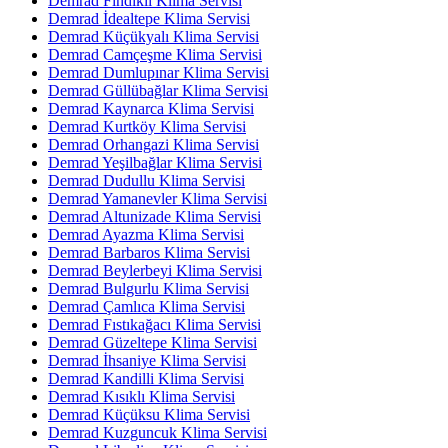
Demrad Fındıklı Klima Servisi
Demrad İdealtepe Klima Servisi
Demrad Küçükyalı Klima Servisi
Demrad Camçeşme Klima Servisi
Demrad Dumlupınar Klima Servisi
Demrad Güllübağlar Klima Servisi
Demrad Kaynarca Klima Servisi
Demrad Kurtköy Klima Servisi
Demrad Orhangazi Klima Servisi
Demrad Yeşilbağlar Klima Servisi
Demrad Dudullu Klima Servisi
Demrad Yamanevler Klima Servisi
Demrad Altunizade Klima Servisi
Demrad Ayazma Klima Servisi
Demrad Barbaros Klima Servisi
Demrad Beylerbeyi Klima Servisi
Demrad Bulgurlu Klima Servisi
Demrad Çamlıca Klima Servisi
Demrad Fıstıkağacı Klima Servisi
Demrad Güzeltepe Klima Servisi
Demrad İhsaniye Klima Servisi
Demrad Kandilli Klima Servisi
Demrad Kısıklı Klima Servisi
Demrad Küçüksu Klima Servisi
Demrad Kuzguncuk Klima Servisi