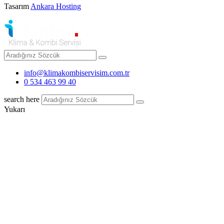
Tasarım
Ankara Hosting
info@klimakombiservisim.com.tr
0 534 463 99 40
search here
Yukarı