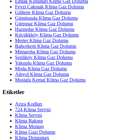
Emlak Konutları Klima Gaz Dolumu
Fevzi Çakmak Klima Gaz Dolumu
Gültepe Klima Gaz Dolumu
Gümüşpala Klima Gaz Dolumu
Gürpınar Klima Gaz Dolumu
Haznedar Klima Gaz Dolumu
Küçükkköy Klima Gaz Dolumu
Merter Klima Gaz Dolumu
Bahçekent Klima Gaz Dolumu
Mimaroba Klima Gaz Dolumu
Şenliköy Klima Gaz Dolumu
Yakuplu Klima Gaz Dolumu
Moda Klima Gaz Dolumu
Altıyol Klima Gaz Dolumu
Mustafa Kemal Klima Gaz Dolumu
Etiketler
Arıza Kodları
724 Klima Servisi
Klima Servisi
Klima Bakımı
Klima Montajı
Klima Gazı Dolumu
Klima Demontajı