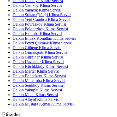
Daikin Libadiye Klima Servisi
Daikin Vaniköy Klima Servisi
Daikin Yakacık Klima Servisi
Daikin Sultan Çiftliği Klima Servisi
Daikin Yeni Çamlıca Klima Servisi
Daikin Poyrazköy Klima Servisi
Daikin Polonezköy Klima Servisi
Daikin Ekinoba Klima Servisi
Daikin Emlak Konutları Klima Servisi
Daikin Fevzi Çakmak Klima Servisi
Daikin Gültepe Klima Servisi
Daikin Gümüşpala Klima Servisi
Daikin Gürpınar Klima Servisi
Daikin Haznedar Klima Servisi
Daikin Küçükkköy Klima Servisi
Daikin Merter Klima Servisi
Daikin Bahçekent Klima Servisi
Daikin Mimaroba Klima Servisi
Daikin Şenliköy Klima Servisi
Daikin Yakuplu Klima Servisi
Daikin Moda Klima Servisi
Daikin Altıyol Klima Servisi
Daikin Mustafa Kemal Klima Servisi
Etiketler