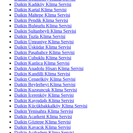
Daikin Kadıköy Klima Servisi
Daikin Kartal Klima Servisi
Daikin Maltepe Klima Servisi
Daikin Pendik Klima Servisi
Daikin Bulgurlu Klima Servisi
Daikin Sultanbeyli Klima Servisi
Daikin Tuzla Klima Servisi
Daikin Ümraniye Klima Servisi
Daikin Üsküdar Klima Servisi
Daikin Paşabahçe Klima Servisi
Daikin Çubuklu Klima Servisi
Daikin Kanlıca Klima Servisi
Daikin Anadolu Hisarı Klima Servisi
Daikin Kandilli Klima Servisi
Daikin Çengelköy Klima Servisi
Daikin Beylerbeyi Klima Servisi
Daikin Kuzguncuk Klima Servisi
Daikin İçerenköy Klima Servisi
Daikin Kayışdağı Klima Servisi
Daikin Küçükbakkalköy Klima Servisi
Daikin Yenisahra Klima Servisi
Daikin Acarkent Klima Servisi
Daikin Göztepe Klima Servisi
Daikin Kavacık Klima Servisi
Daikin Acıbadem Klima Servisi