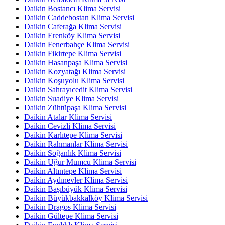
Daikin Bostancı Klima Servisi
Daikin Caddebostan Klima Servisi
Daikin Caferağa Klima Servisi
Daikin Erenköy Klima Servisi
Daikin Fenerbahçe Klima Servisi
Daikin Fikirtepe Klima Servisi
Daikin Hasanpaşa Klima Servisi
Daikin Kozyatağı Klima Servisi
Daikin Koşuyolu Klima Servisi
Daikin Sahrayıcedit Klima Servisi
Daikin Suadiye Klima Servisi
Daikin Zühtüpaşa Klima Servisi
Daikin Atalar Klima Servisi
Daikin Cevizli Klima Servisi
Daikin Karlıtepe Klima Servisi
Daikin Rahmanlar Klima Servisi
Daikin Soğanlık Klima Servisi
Daikin Uğur Mumcu Klima Servisi
Daikin Altıntepe Klima Servisi
Daikin Aydınevler Klima Servisi
Daikin Başıbüyük Klima Servisi
Daikin Büyükbakkalköy Klima Servisi
Daikin Dragos Klima Servisi
Daikin Gültepe Klima Servisi