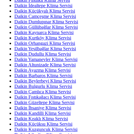
Daikin Fındıklı Klima Servisi
Daikin İdealtepe Klima Servisi
Daikin Küçükyalı Klima Servisi
Daikin Camçeşme Klima Servisi
Daikin Dumlupınar Klima Servisi
Daikin Güllübağlar Klima Servisi
Daikin Kaynarca Klima Servisi
Daikin Kurtköy Klima Servisi
Daikin Orhangazi Klima Servisi
Daikin Yeşilbağlar Klima Servisi
Daikin Dudullu Klima Servisi
Daikin Yamanevler Klima Servisi
Daikin Altunizade Klima Servisi
Daikin Ayazma Klima Servisi
Daikin Barbaros Klima Servisi
Daikin Beylerbeyi Klima Servisi
Daikin Bulgurlu Klima Servisi
Daikin Çamlıca Klima Servisi
Daikin Fıstıkağacı Klima Servisi
Daikin Güzeltepe Klima Servisi
Daikin İhsaniye Klima Servisi
Daikin Kandilli Klima Servisi
Daikin Kısıklı Klima Servisi
Daikin Küçüksu Klima Servisi
Daikin Kuzguncuk Klima Servisi