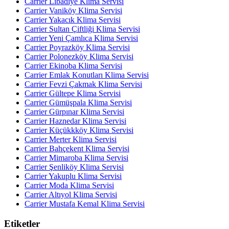
Carrier Libadiye Klima Servisi
Carrier Vaniköy Klima Servisi
Carrier Yakacık Klima Servisi
Carrier Sultan Çiftliği Klima Servisi
Carrier Yeni Çamlıca Klima Servisi
Carrier Poyrazköy Klima Servisi
Carrier Polonezköy Klima Servisi
Carrier Ekinoba Klima Servisi
Carrier Emlak Konutları Klima Servisi
Carrier Fevzi Çakmak Klima Servisi
Carrier Gültepe Klima Servisi
Carrier Gümüşpala Klima Servisi
Carrier Gürpınar Klima Servisi
Carrier Haznedar Klima Servisi
Carrier Küçükkköy Klima Servisi
Carrier Merter Klima Servisi
Carrier Bahçekent Klima Servisi
Carrier Mimaroba Klima Servisi
Carrier Şenliköy Klima Servisi
Carrier Yakuplu Klima Servisi
Carrier Moda Klima Servisi
Carrier Altıyol Klima Servisi
Carrier Mustafa Kemal Klima Servisi
Etiketler