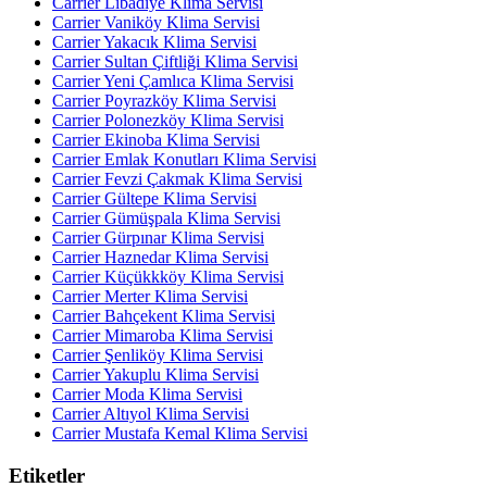
Carrier Libadiye Klima Servisi
Carrier Vaniköy Klima Servisi
Carrier Yakacık Klima Servisi
Carrier Sultan Çiftliği Klima Servisi
Carrier Yeni Çamlıca Klima Servisi
Carrier Poyrazköy Klima Servisi
Carrier Polonezköy Klima Servisi
Carrier Ekinoba Klima Servisi
Carrier Emlak Konutları Klima Servisi
Carrier Fevzi Çakmak Klima Servisi
Carrier Gültepe Klima Servisi
Carrier Gümüşpala Klima Servisi
Carrier Gürpınar Klima Servisi
Carrier Haznedar Klima Servisi
Carrier Küçükkköy Klima Servisi
Carrier Merter Klima Servisi
Carrier Bahçekent Klima Servisi
Carrier Mimaroba Klima Servisi
Carrier Şenliköy Klima Servisi
Carrier Yakuplu Klima Servisi
Carrier Moda Klima Servisi
Carrier Altıyol Klima Servisi
Carrier Mustafa Kemal Klima Servisi
Etiketler