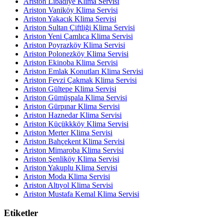
Ariston Libadiye Klima Servisi
Ariston Vaniköy Klima Servisi
Ariston Yakacık Klima Servisi
Ariston Sultan Çiftliği Klima Servisi
Ariston Yeni Çamlıca Klima Servisi
Ariston Poyrazköy Klima Servisi
Ariston Polonezköy Klima Servisi
Ariston Ekinoba Klima Servisi
Ariston Emlak Konutları Klima Servisi
Ariston Fevzi Çakmak Klima Servisi
Ariston Gültepe Klima Servisi
Ariston Gümüşpala Klima Servisi
Ariston Gürpınar Klima Servisi
Ariston Haznedar Klima Servisi
Ariston Küçükkköy Klima Servisi
Ariston Merter Klima Servisi
Ariston Bahçekent Klima Servisi
Ariston Mimaroba Klima Servisi
Ariston Şenliköy Klima Servisi
Ariston Yakuplu Klima Servisi
Ariston Moda Klima Servisi
Ariston Altıyol Klima Servisi
Ariston Mustafa Kemal Klima Servisi
Etiketler