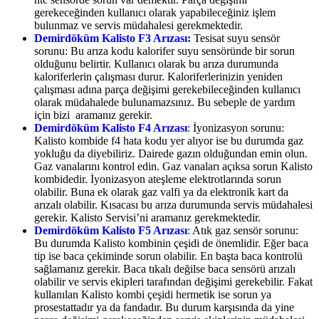
gerekeceğinden kullanıcı olarak yapabileceğiniz işlem
bulunmaz ve servis müdahalesi gerekmektedir.
Demirdöküm Kalisto F3 Arızası:
Tesisat suyu sensör
sorunu: Bu arıza kodu kalorifer suyu sensöründe bir sorun
olduğunu belirtir. Kullanıcı olarak bu arıza durumunda
kaloriferlerin çalışması durur. Kaloriferlerinizin yeniden
çalışması adına parça değişimi gerekebileceğinden kullanıcı
olarak müdahalede bulunamazsınız. Bu sebeple de yardım
için bizi aramanız gerekir.
Demirdöküm Kalisto F4 Arızası
:
İyonizasyon sorunu:
Kalisto kombide f4 hata kodu yer alıyor ise bu durumda gaz
yokluğu da diyebiliriz. Dairede gazın olduğundan emin olun.
Gaz vanalarını kontrol edin. Gaz vanaları açıksa sorun Kalisto
kombidedir. İyonizasyon ateşleme elektrotlarında sorun
olabilir. Buna ek olarak gaz valfi ya da elektronik kart da
arızalı olabilir. Kısacası bu arıza durumunda servis müdahalesi
gerekir.
Kalisto Servisi’ni aramanız gerekmektedir.
Demirdöküm Kalisto F5 Arızası
:
Atık gaz sensör sorunu:
Bu durumda Kalisto kombinin çeşidi de önemlidir. Eğer baca
tip ise baca çekiminde sorun olabilir. En başta baca kontrolü
sağlamanız gerekir. Baca tıkalı değilse baca sensörü arızalı
olabilir ve servis ekipleri tarafından değişimi gerekebilir. Fakat
kullanılan Kalisto kombi çeşidi hermetik ise sorun ya
prosestattadır ya da fandadır. Bu durum karşısında da yine