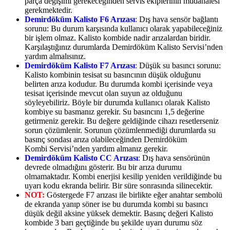
parça değişimi gerekeceğinden servis ekiplerinin müdahalesi
gerekmektedir.
Demirdöküm Kalisto F6 Arızası
:
Dış hava sensör bağlantı
sorunu: Bu durum karşısında kullanıcı olarak yapabileceğiniz
bir işlem olmaz. Kalisto kombide nadir arızalardan biridir.
Karşılaştığınız durumlarda Demirdöküm Kalisto Servisi’nden
yardım almalısınız.
Demirdöküm Kalisto F7 Arızası
:
Düşük su basıncı sorunu:
Kalisto kombinin tesisat su basıncının düşük olduğunu
belirten arıza kodudur. Bu durumda kombi içerisinde veya
tesisat içerisinde mevcut olan suyun az olduğunu
söyleyebiliriz. Böyle bir durumda kullanıcı olarak Kalisto
kombiye su basmanız gerekir. Su basıncını 1,5 değerine
getirmeniz gerekir. Bu değere geldiğinde cihazı resetlerseniz
sorun çözümlenir. Sorunun çözümlenmediği durumlarda su
basınç sondası arıza olabileceğinden Demirdöküm
Kombi Servisi’nden yardım almanız gerekir.
Demirdöküm Kalisto CC Arızası
:
Dış hava sensörünün
devrede olmadığını gösterir. Bu bir arıza durumu
olmamaktadır. Kombi enerjisi kesilip yeniden verildiğinde bu
uyarı kodu ekranda belirir. Bir süre sonrasında silinecektir.
NOT:
Göstergede F7 arızası ile birlikte eğer anahtar sembolü
de ekranda yanıp söner ise bu durumda kombi su basıncı
düşük değil aksine yüksek demektir. Basınç değeri Kalisto
kombide 3 barı geçtiğinde bu şekilde uyarı durumu söz