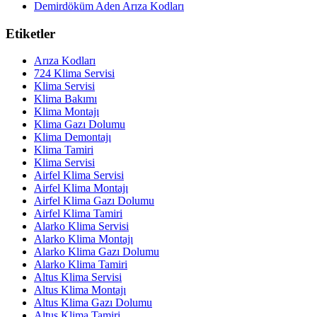
Demirdöküm Aden Arıza Kodları
Etiketler
Arıza Kodları
724 Klima Servisi
Klima Servisi
Klima Bakımı
Klima Montajı
Klima Gazı Dolumu
Klima Demontajı
Klima Tamiri
Klima Servisi
Airfel Klima Servisi
Airfel Klima Montajı
Airfel Klima Gazı Dolumu
Airfel Klima Tamiri
Alarko Klima Servisi
Alarko Klima Montajı
Alarko Klima Gazı Dolumu
Alarko Klima Tamiri
Altus Klima Servisi
Altus Klima Montajı
Altus Klima Gazı Dolumu
Altus Klima Tamiri